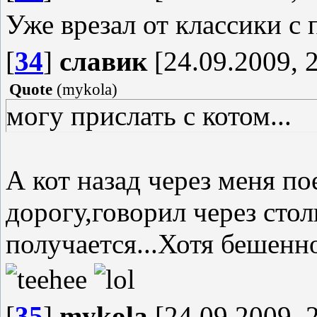
Уже врезал от классики с 
[
34
]
славик
[24.09.2009, 
Quote
(
mykola
)
могу прислать с котом...
А кот назад через меня по
дорогу,говорил через стол
получается...Хотя бешенн
[
35
]
mykola
[24.09.2009, 