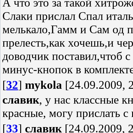
А что это за такой хитр
Слаки прислал Спал италь
мелькало,Гамм и Сам од п
прелесть,как хочешь,и че
доводчик поставил,чтоб с
минус-кнопок в комплекте 
[
32
]
mykola
[24.09.2009, 
славик
, у нас классные 
красные, могу прислать с 
[
33
]
славик
[24.09.2009, 