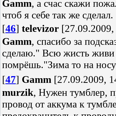
Gamm
, а счас скажи пожа
чтоб я себе так же сделал.
[
46
]
televizor
[27.09.2009,
Gamm
, спасибо за подск
сделаю." Всю жисть живи 
помрёшь."Зима то на нос
[
47
]
Gamm
[27.09.2009, 1
murzik
, Нужен тумблер, 
провод от аккума к тумбле
предохранитель к проводу