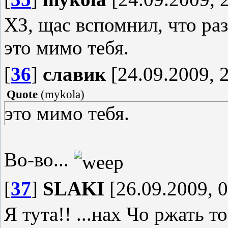
ХЗ, щас вспомнил, что ра
это мимо тебя.
[
36
]
славик
[24.09.2009, 
Quote
(
mykola
)
это мимо тебя.
Во-во...
[
37
]
SLAKI
[26.09.2009, 0
Я тута!! ...нах Чо ржать то