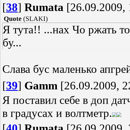
[
38
]
Rumata
[26.09.2009, 
Quote
(
SLAKI
)
Я тута!! ...нах Чо ржать т
бу...
Слава бус маленько апгре
[
39
]
Gamm
[26.09.2009, 2
Я поставил себе в доп дат
в градусах и волтметр.
[
40
]
Rumata
[26.09.2009, 