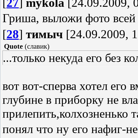
[
27
]
mykola
[24.09.2009, 
Гриша, выложи фото всей 
[
28
]
тимыч
[24.09.2009, 1
Quote
(
славик
)
...только некуда его без к
вот вот-сперва хотел его в
глубине в приборку не вла
прилепить,колхозненько т
понял что ну его нафиг-н