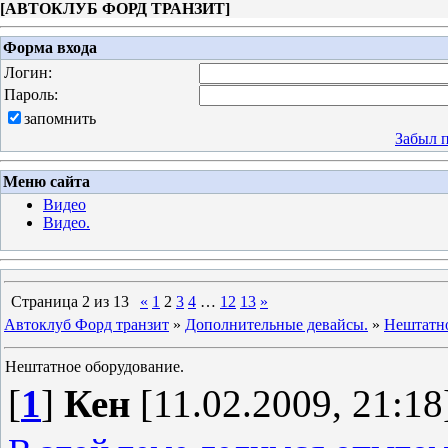
[
АВТОКЛУБ ФОРД ТРАНЗИТ
]
Форма входа
Логин:
Пароль:
запомнить
Забыл 
Меню сайта
Видео
Видео.
Страница
2
из
13
«
1
2
3
4
…
12
13
»
Автоклуб Форд транзит
»
Дополнительные девайсы.
»
Нештатно
Нештатное оборудование.
[
1
]
Кен
[11.02.2009, 21:18