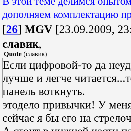
В этой теме делимся опытом
дополняем комплектацию пр
[
26
]
MGV
[23.09.2009, 23
славик
,
Quote
(
славик
)
Если цифровой-то да не
лучше и легче читается...т
панель воткнуть.
этодело привычки! У меня
сейчас я бы его на стрело
А стоит в нижней части п