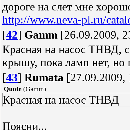
дороге на слет мне хорош
http://www.neva-pl.ru/catal
[
42
]
Gamm
[26.09.2009, 2
Красная на насос ТНВД, с
крышу, пока ламп нет, но
[
43
]
Rumata
[27.09.2009, 
Quote
(
Gamm
)
Красная на насос ТНВД
Поясни...