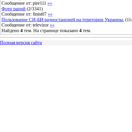
Сообщение от:
pire111
»»
Фото раций
(
2
/
3341
)
Сообщение от:
finist07
»»
Пользование СИ-БИ радиостанцией на територии Украины.
(
11
Сообщение от:
televizor
»»
Найдено
4
тем. На странице показано
4
тем.
Полная версия сайта