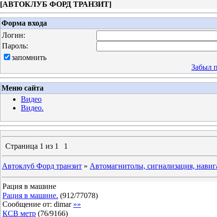
[
АВТОКЛУБ ФОРД ТРАНЗИТ
]
Форма входа
Логин:
Пароль:
запомнить
Забыл 
Меню сайта
Видео
Видео.
Страница
1
из
1
1
Автоклуб Форд транзит
»
Автомагнитолы, сигнализация, навиг
Рация в машине
Рация в машине.
(
912
/
77078
)
Сообщение от:
dimar
»»
КСВ метр
(
76
/
9166
)