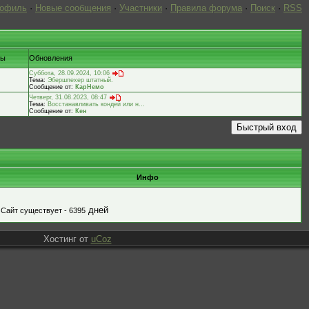
рофиль
·
Новые сообщения
·
Участники
·
Правила форума
·
Поиск
·
RSS
ты
Обновления
Суббота, 28.09.2024, 10:06
Тема:
Эбершпехер штатный.
Сообщение от:
КарНемо
Четверг, 31.08.2023, 08:47
Тема:
Восстанавливать кондей или н...
Сообщение от:
Кен
Инфо
дней
Сайт существует - 6395
Хостинг от
uCoz