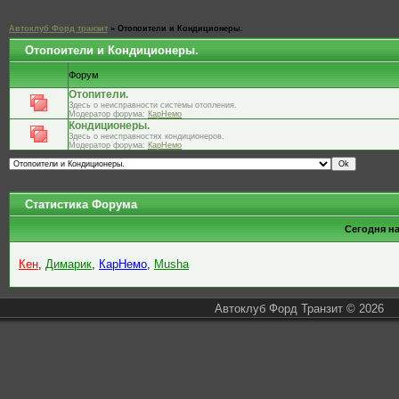
Автоклуб Форд транзит
»
Отопоители и Кондиционеры.
Отопоители и Кондиционеры.
Форум
Отопители.
Здесь о неисправности системы отопления.
Модератор форума:
КарНемо
Кондиционеры.
Здесь о неисправностях кондиционеров.
Модератор форума:
КарНемо
Статистика Форума
Сегодня н
Кен
,
Димарик
,
КарНемо
,
Musha
Автоклуб Форд Транзит © 2026