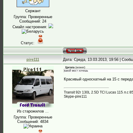
Сержант
Группа: Проверенные
Сообщений:
24
Смайл настроения:
Статус:
pire111
Дата: Среда, 13.03.2013, 19:56 | Соо
Цитата
(
wower
)
какой мост хочешь
Красивый односкатный на 15 с переда
Transit 92г 130L 2.5D TCI Lucas 115 л.
Skype-pire111
Из старожилов ...
Группа: Проверенные
Сообщений:
4834