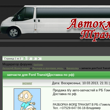
1
Страница
1
из
3
2
3
»
Модератор форума:
КарНемо
Автоклуб Форд транзит
»
Продаем и покупаем здесь.
»
Барахолка
»
запчасти для Ford Transi
запчасти для Ford Transit(Доставка по рф)
wower
Дата: Воскресенье, 10.03.2013, 21:31
Продажа б/у авто-запчастей в РБ Го
Доставка по рф.
РАЗБОРКА ФОРД ТРАНЗИТ В РБ г.Гомель,
Тел. -+37529-647-56-18-Владимир