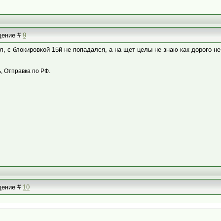
бщение #
9
, с блокировкой 15й не попадался, а на щет целы не знаю как дорого не
 Отправка по РФ.
бщение #
10