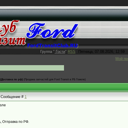
Группа
"
Гости
"
RSS
Пятница, 07.08.2026, 12:59
Мой п
t(Доставка по рф)
(Продажа запчастей для Ford Transit в РБ Гомеле)
 | Сообщение #
1
меле
 Отправка по РФ.