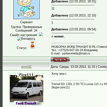
Добавлено
(12.03.2013, 18:31)
---------------------------------------------
11
Добавлено
(12.03.2013, 22:10)
---------------------------------------------
Сержант
1
Группа: Проверенные
Добавлено
(13.03.2013, 09:54)
Сообщений:
24
---------------------------------------------
Смайл настроения:
л
wower
,
РАЗБОРКА ФОРД ТРАНЗИТ В РБ г.Гомель,
Статус:
Тел. -+37529-647-56-18-Владимир
E-mail - yartsevnikita@mail.ru
pire111
Дата: Среда, 13.03.2013, 11:15 | Соо
Хочу мост.
Transit 92г 130L 2.5D TCI Lucas 115 л.
Skype-pire111