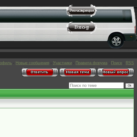
рофиль
·
Новые сообщения
·
Участники
·
Правила форума
·
Поиск
·
RSS