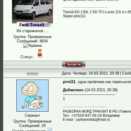
Transit 92г 130L 2.5D TCI Lucas 115 л.
Skype-pire111
Из старожилов ...
Группа: Проверенные
Сообщений:
4834
Статус:
wower
Дата: Четверг, 14.03.2013, 20:39 | Со
pire111
, одна проблема как пересыла
Добавлено
(14.03.2013, 20:39)
---------------------------------------------
1
РАЗБОРКА ФОРД ТРАНЗИТ В РБ г.Гомель,
Сержант
Тел. -+37529-647-56-18-Владимир
E-mail - yartsevnikita@mail.ru
Группа: Проверенные
Сообщений:
24