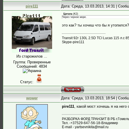
pire111
Дата: Среда, 13.03.2013, 14:31 | Соо
Цитата
(
K2
)
Через черное море.
это как? ты хочеш что бы я утопился
Transit 92г 130L 2.5D TCI Lucas 115 л.
Skype-pire111
Из старожилов ...
Группа: Проверенные
Сообщений:
4834
Статус:
wower
Дата: Среда, 13.03.2013, 18:54 | Соо
pire111
, какой мост хочешь я на него
РАЗБОРКА ФОРД ТРАНЗИТ В РБ г.Гомель,
Тел. -+37529-647-56-18-Владимир
E-mail - yartsevnikita@mail.ru