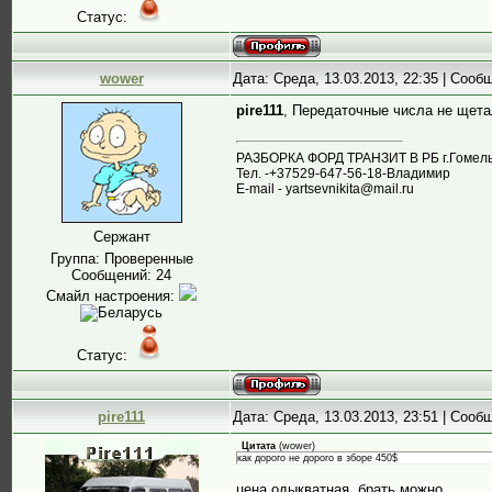
Статус:
wower
Дата: Среда, 13.03.2013, 22:35 | Соо
pire111
, Передаточные числа не щетал
РАЗБОРКА ФОРД ТРАНЗИТ В РБ г.Гомель,
Тел. -+37529-647-56-18-Владимир
E-mail - yartsevnikita@mail.ru
Сержант
Группа: Проверенные
Сообщений:
24
Смайл настроения:
Статус:
pire111
Дата: Среда, 13.03.2013, 23:51 | Соо
Цитата
(
wower
)
как дорого не дорого в зборе 450$
цена одыкватная, брать можно.