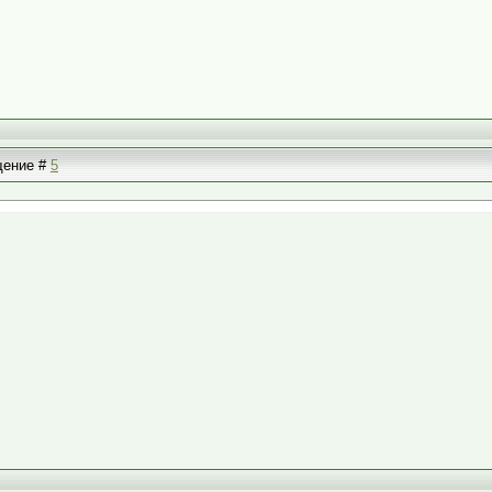
бщение #
5