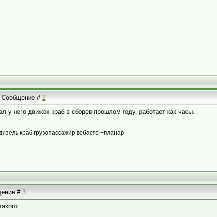
 | Сообщение #
2
л у него движок краб в сборев прошлом году, работает как часы.
дизель краб грузопассажир вебасто +планар
бщение #
3
акого .