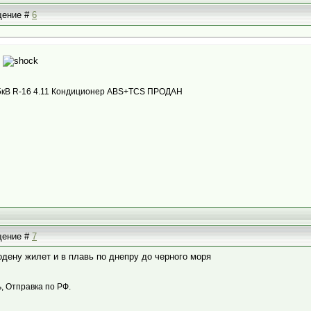
бщение #
6
?
с 85кВ R-16 4.11 Кондиционер ABS+TCS ПРОДАН
бщение #
7
 одену жилет и в плавь по днепру до черного моря
 Отправка по РФ.