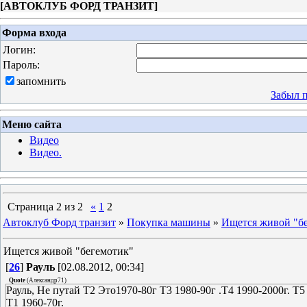
[
АВТОКЛУБ ФОРД ТРАНЗИТ
]
Форма входа
Логин:
Пароль:
запомнить
Забыл 
Меню сайта
Видео
Видео.
Страница
2
из
2
«
1
2
Автоклуб Форд транзит
»
Покупка машины
»
Ищется живой "б
Ищется живой "бегемотик"
[
26
]
Рауль
[02.08.2012, 00:34]
Quote
(
Александр71
)
Рауль, Не путай Т2 Это1970-80г Т3 1980-90г .Т4 1990-2000г. Т5 2
Т1 1960-70г.