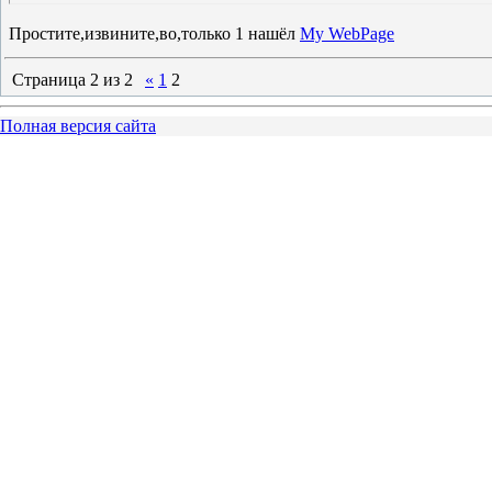
Простите,извините,во,только 1 нашёл
My WebPage
Страница
2
из
2
«
1
2
Полная версия сайта