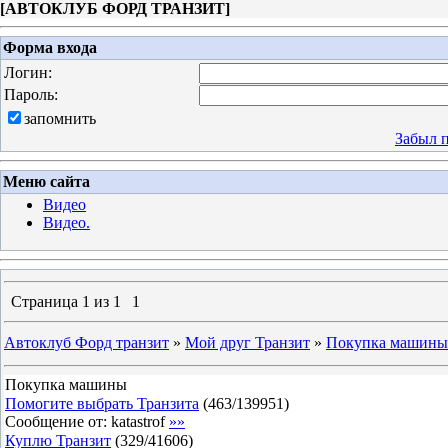
[
АВТОКЛУБ ФОРД ТРАНЗИТ
]
Форма входа
Логин:
Пароль:
запомнить
Забыл 
Меню сайта
Видео
Видео.
Страница
1
из
1
1
Автоклуб Форд транзит
»
Мой друг Транзит
»
Покупка машины
Покупка машины
Помогите выбрать Транзита
(
463
/
139951
)
Сообщение от:
katastrof
»»
Куплю Транзит
(
329
/
41606
)