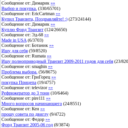
Сообщение от:
Димарик
»»
Выбор и покупка.
(
330
/
65701
)
Сообщение от:
EricCartman
»»
Купил Транзита, Поздравляйте! :)
(
273
/
24144
)
Сообщение от:
Димарик
»»
Куплю Форд Транзит
(
124
/
26650
)
Сообщение от:
Эд-68
»»
Made in USA
(
6
/
3703
)
Сообщение от:
Ботаник
»»
Ищу для себя
(
59
/
8520
)
Сообщение от:
Rumata
»»
Ищу полноприводный Транзит 2009-2011 годов для себя
(
23
/
82
Сообщение от:
smaghin
»»
Проблема выбора.
(
56
/
8675
)
Сообщение от:
ГриГорец
»»
покупка Прицепа
(
19
/
4757
)
Сообщение от:
televizor
»»
Рефрижератор до 3 тонн
(
10
/
6464
)
Сообщение от:
pire111
»»
Много вопросов начинающего
(
24
/
8551
)
Сообщение от:
Кен
»»
прошу совета по двиглу
(
9
/
4722
)
Сообщение от:
Федор
»»
Форд Транзит 2005-06 год
(
8
/
3874
)