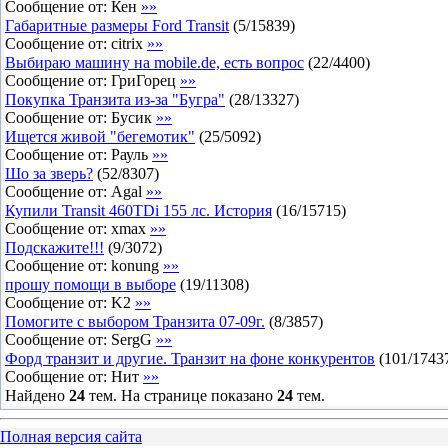
Сообщение от:
Кен
»»
Габаритные размеры Ford Transit
(
5
/
15839
)
Сообщение от:
citrix
»»
Выбираю машину на mobile.de, есть вопрос
(
22
/
4400
)
Сообщение от:
ГриГорец
»»
Покупка Транзита из-за "Бугра"
(
28
/
13327
)
Сообщение от:
Бусик
»»
Ищется живой "бегемотик"
(
25
/
5092
)
Сообщение от:
Рауль
»»
Шо за зверь?
(
52
/
8307
)
Сообщение от:
Agal
»»
Купили Transit 460TDi 155 лс. История
(
16
/
15715
)
Сообщение от:
xmax
»»
Подскажите!!!
(
9
/
3072
)
Сообщение от:
konung
»»
прошу помощи в выборе
(
19
/
11308
)
Сообщение от:
K2
»»
Помогите с выбором Транзита 07-09г.
(
8
/
3857
)
Сообщение от:
SergG
»»
Форд транзит и другие. Транзит на фоне конкурентов
(
101
/
1743
Сообщение от:
Нит
»»
Найдено
24
тем. На странице показано
24
тем.
Полная версия сайта