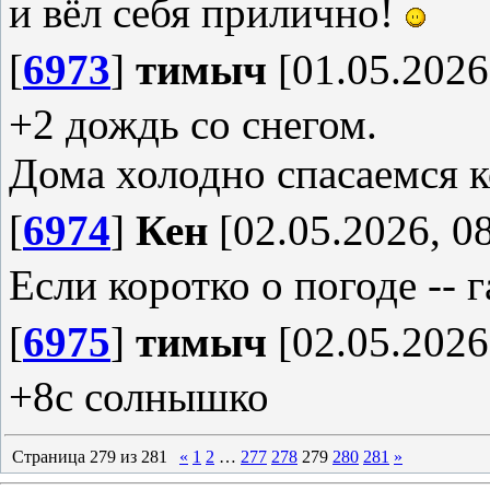
и вёл себя прилично!
[
6973
]
тимыч
[01.05.2026
+2 дождь со снегом.
Дома холодно спасаемся 
[
6974
]
Кен
[02.05.2026, 0
Если коротко о погоде -- 
[
6975
]
тимыч
[02.05.2026
+8с солнышко
Страница
279
из
281
«
1
2
…
277
278
279
280
281
»