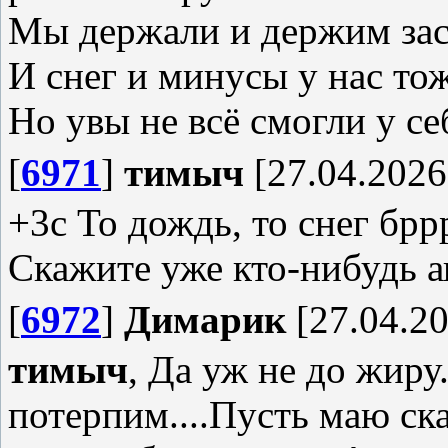
Мы держали и держим зас
И снег и минусы у нас то
Но увы не всё смогли у се
[
6971
]
тимыч
[27.04.2026
+3с То дождь, то снег брр
Скажите уже кто-нибудь 
[
6972
]
Димарик
[27.04.20
тимыч
, Да уж не до жиру.
потерпим....Пусть маю ска