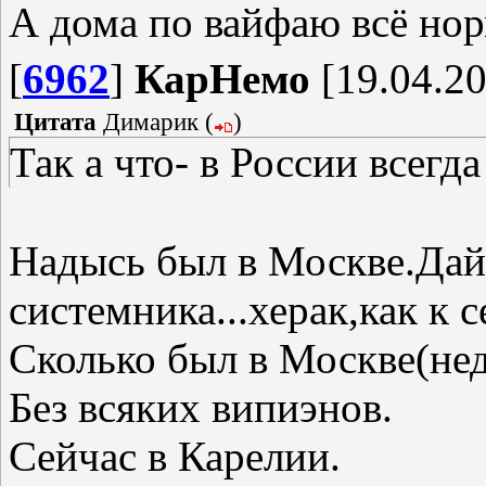
А дома по вайфаю всё нор
[
6962
]
КарНемо
[19.04.20
Цитата
Димарик
(
)
Так а что- в России всег
Надысь был в Москве.Дай
системника...херак,как к 
Сколько был в Москве(нед
Без всяких випиэнов.
Сейчас в Карелии.