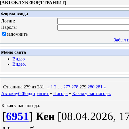
[
АВТОКЛУБ ФОРД ТРАНЗИТ
]
Форма входа
Логин:
Пароль:
запомнить
Забыл 
Меню сайта
Видео
Видео.
Страница
279
из
281
«
1
2
…
277
278
279
280
281
»
Автоклуб Форд транзит
»
Погода
»
Какая у нас погода.
Какая у нас погода.
[
6951
]
Кен
[08.04.2026, 1