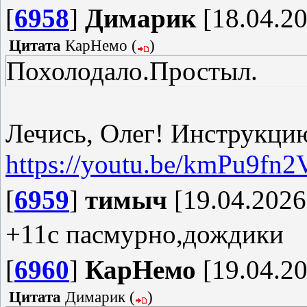
[
6958
]
Димарик
[18.04.20
Цитата
КарНемо
(
)
Похолодало.Простыл.
Лечись, Олег! Инструкци
https://youtu.be/kmPu9f
[
6959
]
тимыч
[19.04.2026
+11с пасмурно,дождики
[
6960
]
КарНемо
[19.04.20
Цитата
Димарик
(
)