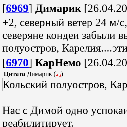
[
6969
]
Димарик
[26.04.20
+2, северный ветер 24 м/с
северяне кондеи забыли 
полуостров, Карелия....эти
[
6970
]
КарНемо
[26.04.20
Цитата
Димарик
(
)
Кольский полуостров, Каре
Нас с Димой одно успокаи
реабилитирует.