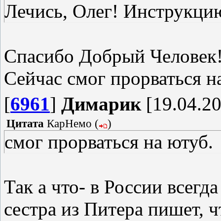
Лечись, Олег! Инструкци
Спасибо Добрый Человек!
Сейчас смог прорваться н
[
6961
]
Димарик
[19.04.20
Цитата
КарНемо
(
)
смог прорваться на ютуб.
Так а что- в России всег
сестра из Питера пишет, ч