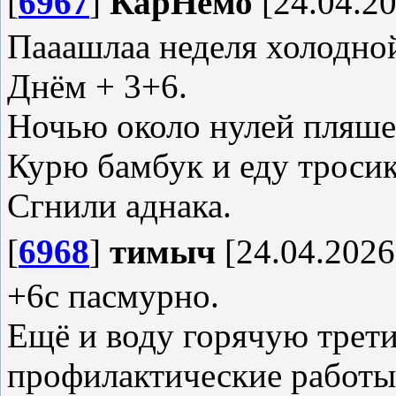
[
6967
]
КарНемо
[24.04.20
Пааашлаа неделя холодно
Днём + 3+6.
Ночью около нулей пляше
Курю бамбук и еду тросик
Сгнили аднака.
[
6968
]
тимыч
[24.04.2026
+6с пасмурно.
Ещё и воду горячую трет
профилактические работы