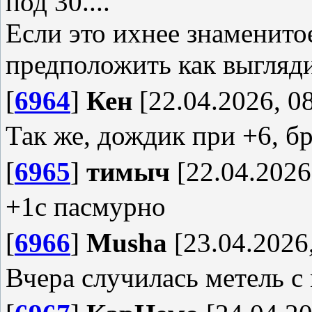
под 30....
Если это ихнее знаменито
предположить как выглядит
[
6964
]
Кен
[22.04.2026, 0
Так же, дождик при +6, б
[
6965
]
тимыч
[22.04.2026
+1с пасмурно
[
6966
]
Musha
[23.04.2026,
Вчера случилась метель с