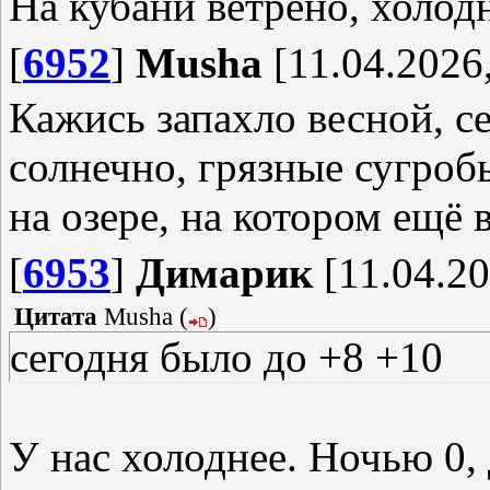
На кубани ветрено, холод
[
6952
]
Musha
[11.04.2026,
Кажись запахло весной, с
солнечно, грязные сугробы
на озере, на котором ещё 
[
6953
]
Димарик
[11.04.20
Цитата
Musha
(
)
сегодня было до +8 +10
У нас холоднее. Ночью 0, 