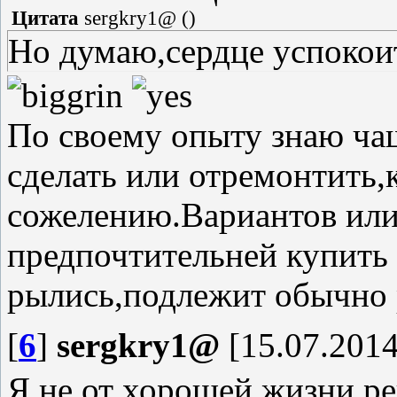
Цитата
sergkry1@
(
)
Но думаю,сердце успокои
По своему опыту знаю ча
сделать или отремонтить
сожелению.Вариантов или
предпочтительней купить з
рылись,подлежит обычно
[
6
]
sergkry1@
[15.07.2014
Я не от хорошей жизни р