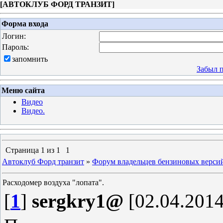
[
АВТОКЛУБ ФОРД ТРАНЗИТ
]
Форма входа
Логин:
Пароль:
запомнить
Забыл 
Меню сайта
Видео
Видео.
Страница
1
из
1
1
Автоклуб Форд транзит
»
Форум владельцев бензиновых верси
Расходомер воздуха "лопата".
[
1
]
sergkry1@
[02.04.2014