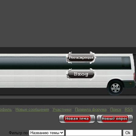
рофиль
·
Новые сообщения
·
Участники
·
Правила форума
·
Поиск
·
RSS
Фильтр по: