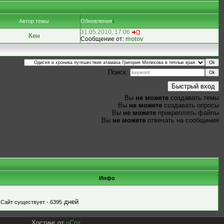
Автор темы
Обновления
↓
31.05.2010, 17:06
Кен
Сообщение от:
motov
Поиск:
Вы
не можете
создавать темы
Вы
не можете
создавать опросы
Вы
не можете
прикреплять файлы
Вы
не можете
отвечать на сообщения
Инфо
дней
Сайт существует - 6395
Хостинг от
uCoz