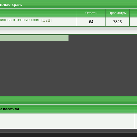
еплые края.
Ответы
Просмотры
ихова в теплые края.
[
1
2
3
]
64
7826
ас посетили