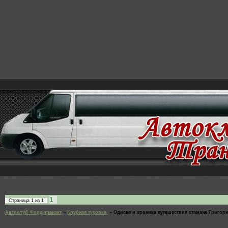
1
Страница
1
из
1
Автоклуб Форд транзит
»
Клубная тусовка.
»
Одисея и хроника путешествия атамана Григор