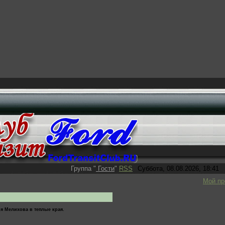
Группа
"
Гости
"
RSS
Суббота, 08.08.2026, 18:41
Мой п
ия Мелихова в теплые края.