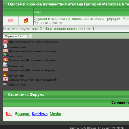
Одисея и хроника путешествия атамана Григория Мелихова в т
Тема
Одисея и хроника путешествия атамана Грирория Мел
Путевые заметки.
В этом форуме тем:
1
. На странице показано тем:
1
.
1
Страница
1
из
1
Обычная тема (Есть новые сообщения)
Обычная тема
Обычная тема (Нет новых сообщений)
Тема - опрос
Горячая тема (Есть новые сообщения)
Важная тема
Горячая тема (Нет новых сообщений)
Горячая тема
Закрытая тема (Нет новых сообщений)
Закрытая тема
Статистика Форума
Сегодня н
Кен
,
Димарик
,
КарНемо
,
Musha
Автоклуб Форд Транзит © 2026