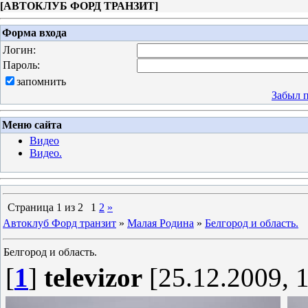
[
АВТОКЛУБ ФОРД ТРАНЗИТ
]
Форма входа
Логин:
Пароль:
запомнить
Забыл 
Меню сайта
Видео
Видео.
Страница
1
из
2
1
2
»
Автоклуб Форд транзит
»
Малая Родина
»
Белгород и область.
Белгород и область.
[
1
]
televizor
[25.12.2009, 1