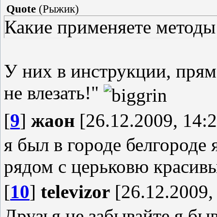
Quote
(
Рыжик
)
Какие применяете методы 
У них в инструкции, прям
не влезать!"
[
9
]
жаон
[26.12.2009, 14:2
я был в городе белгороде 
рядом с церьковю красив
[
10
]
televizor
[26.12.2009,
Друзья не забывайте я б