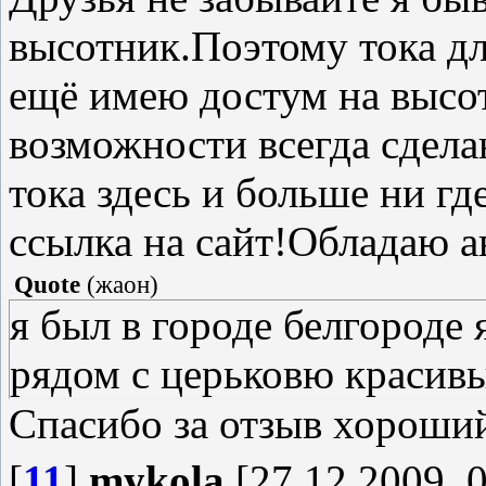
высотник.Поэтому тока дл
ещё имею достум на высот
возможности всегда сдел
тока здесь и больше ни гд
ссылка на сайт!Обладаю 
Quote
(
жаон
)
я был в городе белгороде 
рядом с церьковю красив
Спасибо за отзыв хороший
[
11
]
mykola
[27.12.2009, 0