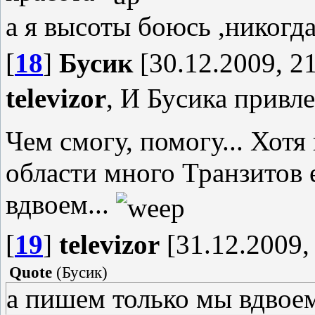
а я высоты боюсь ,никогда
[
18
]
Бусик
[30.12.2009, 21
televizor
, И Бусика привле
Чем смогу, помогу... Хотя
области много Транзитов 
вдвоем...
[
19
]
televizor
[31.12.2009,
Quote
(
Бусик
)
а пишем только мы вдвоем