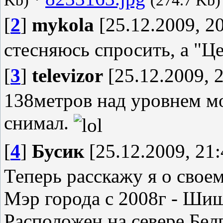
Kb)
(274.7 Kb)
[
2
]
mykola
[25.12.2009, 20
стесняюсь спросить, а "Ц
[
3
]
televizor
[25.12.2009, 2
138метров над уровнем м
снимал.
[
4
]
Бусик
[25.12.2009, 21:
Теперь расскажу я о своем
Мэр города с 2008г - Ши
Расположен на севере Бел