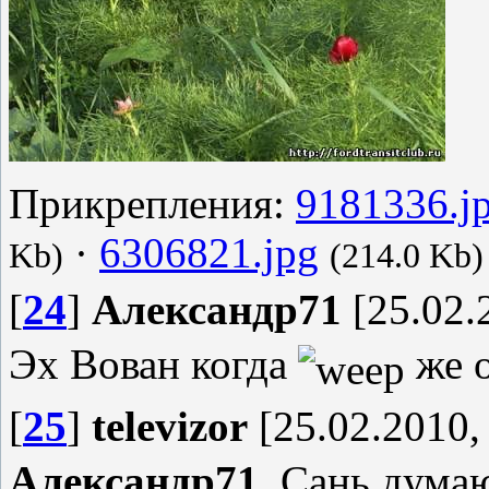
Прикрепления:
9181336.j
·
6306821.jpg
Kb)
(214.0 Kb)
[
24
]
Александр71
[25.02.
Эх Вован когда
же о
[
25
]
televizor
[25.02.2010,
Александр71
, Сань думаю