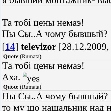
Та тобi цены немаэ!
Пы Сы..А чому бывшый?
[
14
]
televizor
[28.12.2009,
Quote
(
Rumata
)
Та тобi цены немаэ!
Аха.
Quote
(
Rumata
)
Пы Сы..А чому бывшый?
то му шо нашальник над 