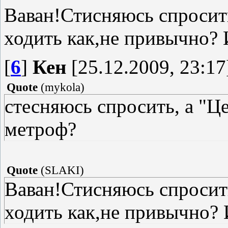
Ваван!Стисняюсь спросить
ходить как,не привычно?
[
6
]
Кен
[25.12.2009, 23:17
Quote
(
mykola
)
стесняюсь спросить, а "Ц
метроф?
Quote
(
SLAKI
)
Ваван!Стисняюсь спросить
ходить как,не привычно? 