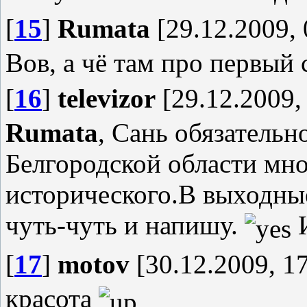
[
15
]
Rumata
[29.12.2009, 
Вов, а чё там про первый 
[
16
]
televizor
[29.12.2009,
Rumata
, Сань обязатель
Белгородской области мно
исторического.В выходны
чуть-чуть и напишу.
И
[
17
]
motov
[30.12.2009, 17
красота