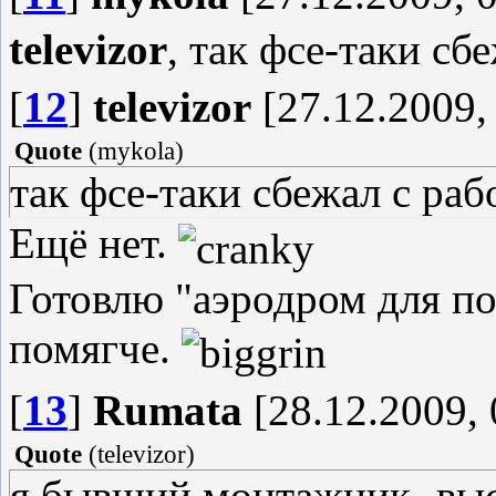
televizor
, так фсе-таки сб
[
12
]
televizor
[27.12.2009,
Quote
(
mykola
)
так фсе-таки сбежал с раб
Ещё нет.
Готовлю "аэродром для по
помягче.
[
13
]
Rumata
[28.12.2009, 
Quote
(
televizor
)
я бывший монтажник- выс