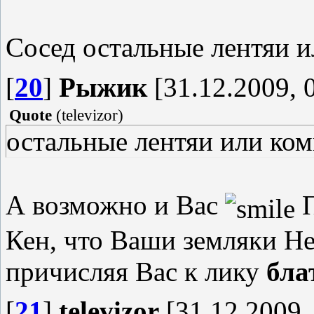
Сосед остальные лентяи и
[
20
]
Рыжик
[31.12.2009, 
Quote
(
televizor
)
остальные лентяи или ком
А возможно и Вас
П
Кен, что Ваши земляки Не
причисляя Вас к лику
бл
[
21
]
televizor
[31.12.2009,