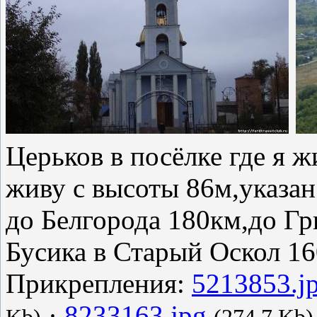
Церьков в посёлке где я ж
живу с высоты 86м,указан
до Белгорода 180км,до Г
Бусика в Старый Оскол 16
Прикрепления:
5213853.j
·
8233163.jpg