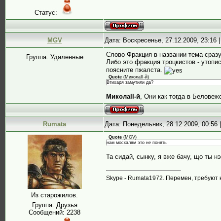
Статус:
MGV
Дата: Воскресенье, 27.12.2009, 23:16
Слово Фракция в названии тема сразу
Группа: Удаленные
Либо это фракция троцкистов - утопи
поясните пжалста.
Quote
(
МиколаII-й
)
Втихаря замутили да?
МиколаII-й
, Они как тогда в Беловежс
Rumata
Дата: Понедельник, 28.12.2009, 00:56
Quote
(
MGV
)
нам москалям это не понять
Та сидай, сынку, я вже бачу, що ты нэ
Skype - Rumata1972. Перемен, требуют 
Из старожилов.
Группа: Друзья
Сообщений:
2238