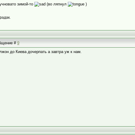
кучновато зимой-то
(во ляпнул
)
радак.
общение #
9
жон до Киева дочерпать а завтра уж к нам.