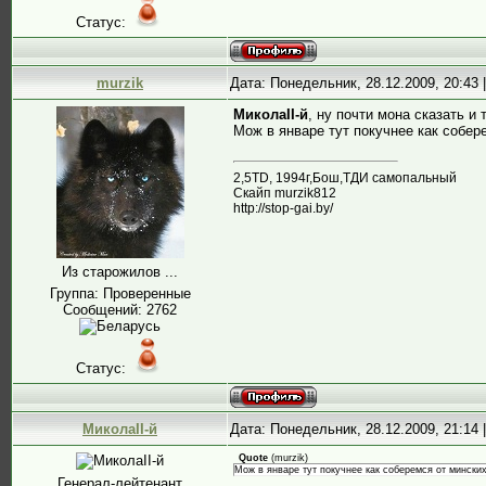
Статус:
murzik
Дата: Понедельник, 28.12.2009, 20:43
МиколаII-й
, ну почти мона сказать 
Мож в январе тут покучнее как собер
2,5ТD, 1994г,Бош,ТДИ самопальный
Скайп murzik812
http://stop-gai.by/
Из старожилов ...
Группа: Проверенные
Сообщений:
2762
Статус:
МиколаII-й
Дата: Понедельник, 28.12.2009, 21:14
Quote
(
murzik
)
Мож в январе тут покучнее как соберемся от минских
Генерал-лейтенант