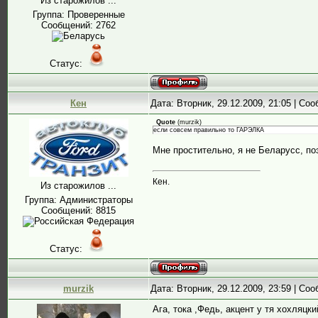
Из старожилов ...
Группа: Проверенные
Сообщений:
2762
Статус:
Кен
Дата: Вторник, 29.12.2009, 21:05 | Со
Quote
(
murzik
)
если совсем правильно то ГАРЭЛКА
Мне простительно, я не Беларусс, п
Кен.
Из старожилов ...
Группа: Администраторы
Сообщений:
8815
Статус:
murzik
Дата: Вторник, 29.12.2009, 23:59 | Со
Ага, тока ,Федь, акцент у тя хохляцк