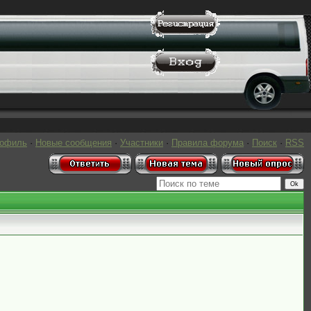
рофиль
·
Новые сообщения
·
Участники
·
Правила форума
·
Поиск
·
RSS