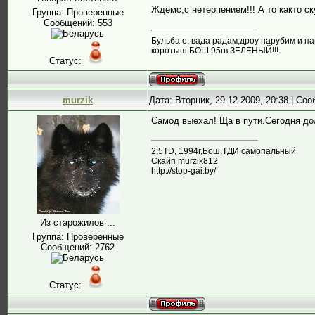
Ждемс,с нетерпением!!! А то както с
Группа: Проверенные
Сообщений:
553
Бульба е, вада радам,дроу нарубим и па
коротыш БОШ 95гв ЗЕЛЕНЫЙ!!!
Статус:
murzik
Дата: Вторник, 29.12.2009, 20:38 | Со
Самод выехал! Ща в пути.Сегодня дол
2,5ТD, 1994г,Бош,ТДИ самопальный
Скайп murzik812
http://stop-gai.by/
Из старожилов ...
Группа: Проверенные
Сообщений:
2762
Статус: