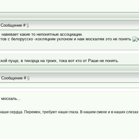
 | Сообщение #
5
 навевает какие то непонятные ассоциации.
стов с белорусско -хохляцким уклоном и нам москалям это не понять
кой пуще, в тихорца на троих, тока вот кто от Раши не понять.
 | Сообщение #
6
 москаль...
наши сердца. Перемен, требуют наши глаза. В нашем смехе и в наших слезах