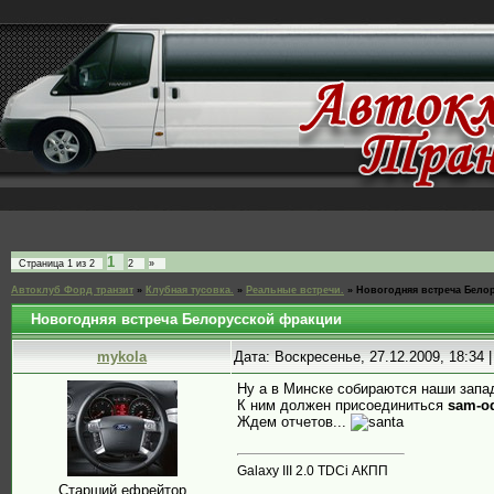
1
Страница
1
из
2
2
»
Автоклуб Форд транзит
»
Клубная тусовка.
»
Реальные встречи.
»
Новогодняя встреча Бело
Новогодняя встреча Белорусской фракции
mykola
Дата: Воскресенье, 27.12.2009, 18:34
Ну а в Минске собираются наши запа
К ним должен присоединиться
sam-o
Ждем отчетов...
Galaxy III 2.0 TDCi АКПП
Старший ефрейтор