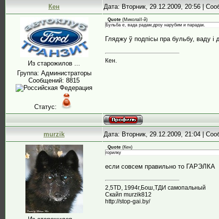
Кен
Дата: Вторник, 29.12.2009, 20:56 | Со
Quote
(
МиколаII-й
)
Бульба е, вада радам,дроу нарубим и парадак.
Гляджу ў подпісы пра бульбу, ваду і 
Кен.
Из старожилов ...
Группа: Администраторы
Сообщений:
8815
Статус:
murzik
Дата: Вторник, 29.12.2009, 21:04 | Со
Quote
(
Кен
)
горилку
если совсем правильно то ГАРЭЛКА
2,5ТD, 1994г,Бош,ТДИ самопальный
Скайп murzik812
http://stop-gai.by/