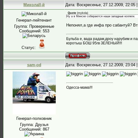
МиколаII-й
Дата: Воскресенье, 27.12.2009, 22:05
Quote
(
mykola
)
Ну а в Минске собираются наши западные коллеги.
Генерал-лейтенант
Непонял,а где инфа про сабантуй? В
Группа: Проверенные
Сообщений:
553
Бульба е, вада радам,дроу нарубим и па
коротыш БОШ 95гв ЗЕЛЕНЫЙ!!!
Статус:
sam-od
Дата: Воскресенье, 27.12.2009, 23:04
Одесса-мама!!!
Генерал-полковник
Группа: Друзья
Сообщений:
867