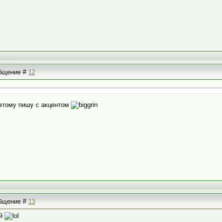
общение #
12
оэтому пишу с акцентом
общение #
13
ий