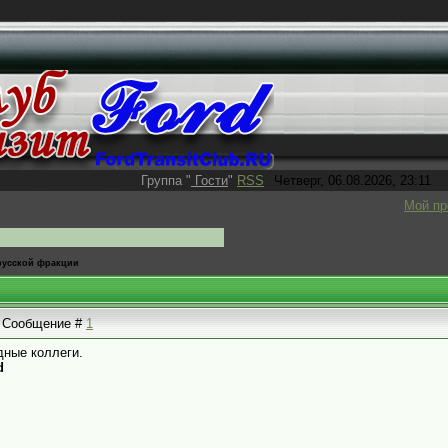
Группа
"
Гости
"
RSS
Четверг, 06.08.2026, 23:11
Мой п
русской фракции
 | Сообщение #
1
дные коллеги.
d