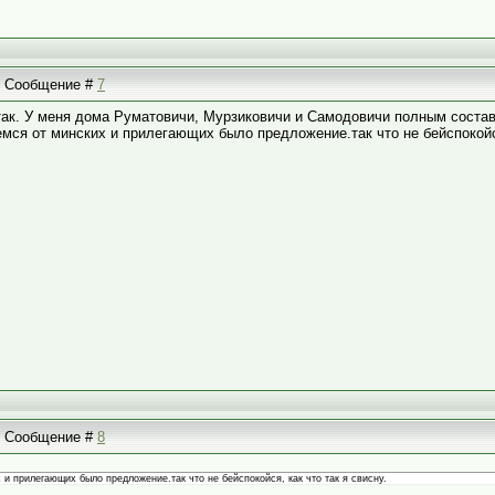
 | Сообщение #
7
и так. У меня дома Руматовичи, Мурзиковичи и Самодовичи полным соста
емся от минских и прилегающих было предложение.так что не бейспокойся
 | Сообщение #
8
 и прилегающих было предложение.так что не бейспокойся, как что так я свисну.