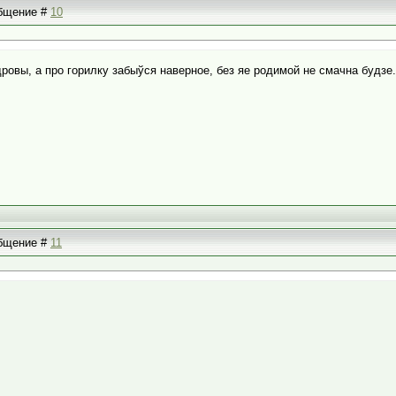
общение #
10
дровы, а про горилку забыўся наверное, без яе родимой не смачна будзе
общение #
11