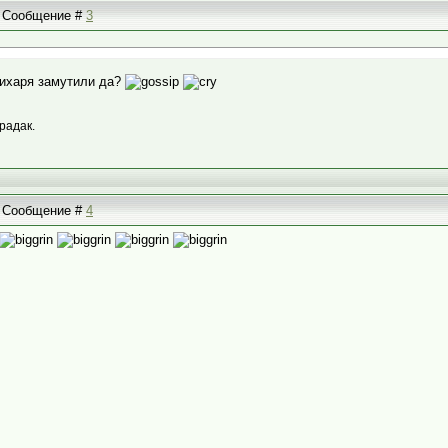
 | Сообщение #
3
тихаря замутили да?
радак.
 | Сообщение #
4