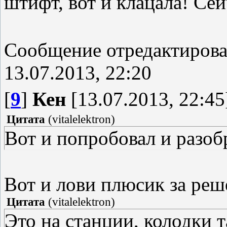
штифт, вот и клацала! Се
Сообщение отредактиров
13.07.2013, 22:20
[
9
]
Кен
[13.07.2013, 22:45
Цитата
(
vitalelektron
)
Вот и попробовал и разоб
Вот и лови плюсик за реш
Цитата
(
vitalelektron
)
Это на станции, колодки 