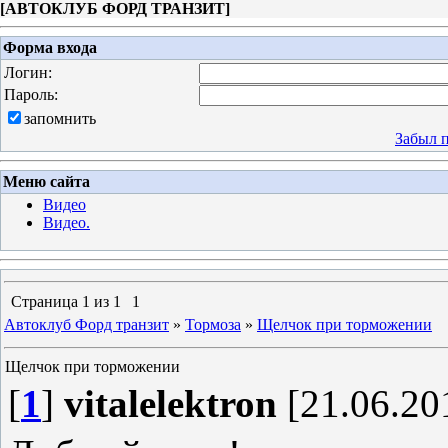
[
АВТОКЛУБ ФОРД ТРАНЗИТ
]
Форма входа
Логин:
Пароль:
запомнить
Забыл 
Меню сайта
Видео
Видео.
Страница
1
из
1
1
Автоклуб Форд транзит
»
Тормоза
»
Щелчок при торможении
Щелчок при торможении
[
1
]
vitalelektron
[21.06.20