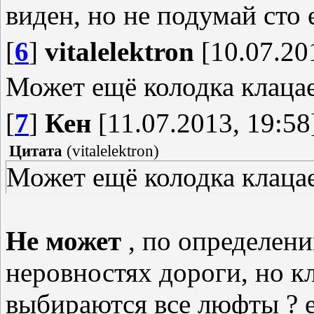
виден, но не подумай сто
[
6
]
vitalelektron
[10.07.20
Может ещё колодка клацае
[
7
]
Кен
[11.07.2013, 19:58
Цитата
(
vitalelektron
)
Может ещё колодка клацае
Не может
, по определен
неровностях дороги, но к
выбираются все люфты ? е