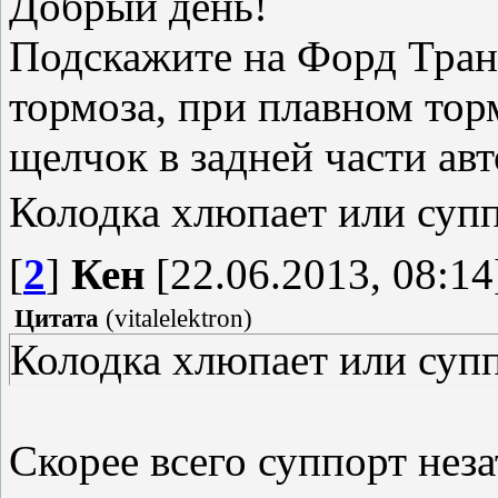
Добрый день!
Подскажите на Форд Транз
тормоза, при плавном то
щелчок в задней части ав
Колодка хлюпает или суп
[
2
]
Кен
[22.06.2013, 08:14
Цитата
(
vitalelektron
)
Колодка хлюпает или супп
Скорее всего суппорт неза