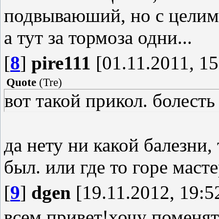
подвываюший, но с целим
а тут за тормоза одни...
[
8
]
pire111
[01.11.2011, 15
Quote
(
Tre
)
вот такой прикол. болесть
да нету ни какой балезни,
был. или где то горе маст
[
9
]
dgen
[19.11.2012, 19:5
всем привет!хочу поменят