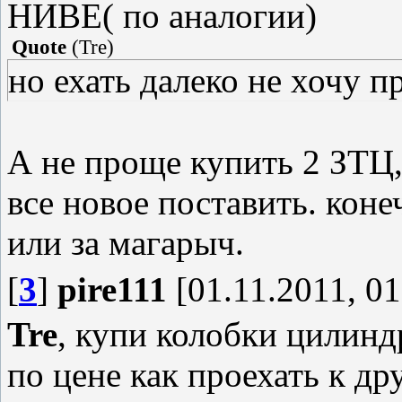
НИВЕ( по аналогии)
Quote
(
Tre
)
но ехать далеко не хочу п
А не проще купить 2 ЗТЦ,
все новое поставить. кон
или за магарыч.
[
3
]
pire111
[01.11.2011, 01
Tre
, купи колобки цилинд
по цене как проехать к др