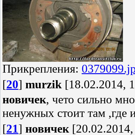
Прикрепления:
0379099.j
[
20
]
murzik
[18.02.2014, 1
новичек
, чето сильно мн
ненужных стоит там ,где 
[
21
]
новичек
[20.02.2014,