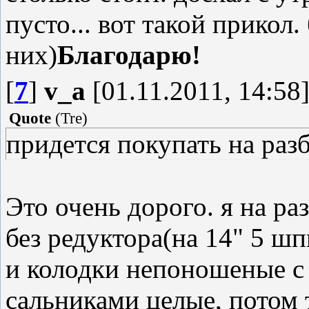
пусто... вот такой прикол
них)
Благодарю!
[
7
]
v_a
[01.11.2011, 14:58
Quote
(
Tre
)
придется покупать на разб
Это очень дорого. я на ра
без редуктора(на 14" 5 шпи
и колодки непоношеные с
сальниками целые, потом 