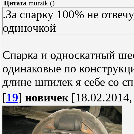
Цитата
murzik
(
)
.За спарку 100% не отвечу
одиночкой
Спарка и односкатный ш
одинаковые по конструкц
длине шпилек я себе со с
[
19
]
новичек
[18.02.2014,