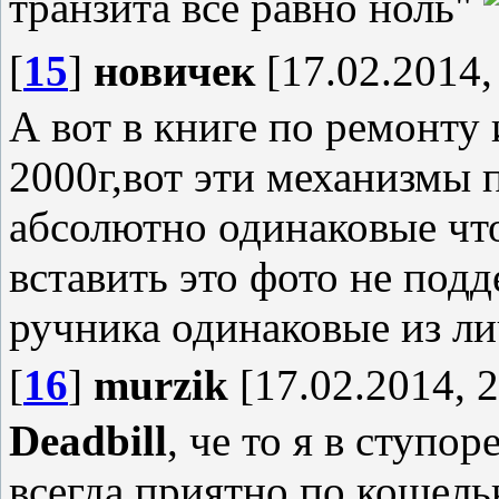
транзита все равно ноль"
[
15
]
новичек
[17.02.2014,
А вот в книге по ремонту 
2000г,вот эти механизмы 
абсолютно одинаковые что
вставить это фото не под
ручника одинаковые из ли
[
16
]
murzik
[17.02.2014, 2
Deadbill
, че то я в ступо
всегда приятно по кошель