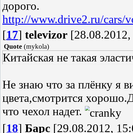
дорого.
http://www.drive2.ru/cars/
[
17
]
televizor
[28.08.2012,
Quote
(
mykola
)
Китайская не такая эласти
Не знаю что за плёнку я в
цвета,смотрится хорошо.Д
что чехол надет.
[
18
]
Барс
[29.08.2012, 15: