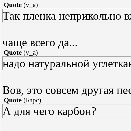
Quote
(
v_a
)
Так пленка неприкольно в
чаще всего да...
Quote
(
v_a
)
надо натуральной углетк
Вов, это совсем другая пе
Quote
(
Барс
)
А для чего карбон?