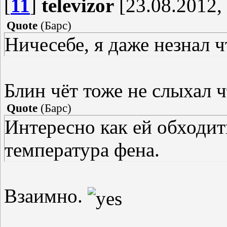
[
11
]
televizor
[23.08.2012,
Quote
(
Барс
)
Ничесебе, я даже незнал ч
Блин чёт тоже не слыхал ч
Quote
(
Барс
)
Интересно как ей обходит
температура фена.
Взаимно.