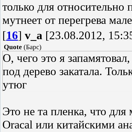
только для относительно п
мутнеет от перегрева мале
[
16
]
v_a
[23.08.2012, 15:3
Quote
(
Барс
)
О, чего это я запамятовал
под дерево закатала. Толь
утюг
Это не та пленка, что д
Oracal или китайскими ан