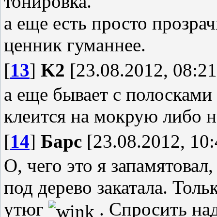
тонировка.
а еще есть просто прозрач
ценник гуманнее.
[
13
]
K2
[23.08.2012, 08:21
а еще бывает с полосками 
клеится на мокрую либо н
[
14
]
Барс
[23.08.2012, 10:
О, чего это я запамятовал
под дерево закатала. Толь
утюг
. Спросить над