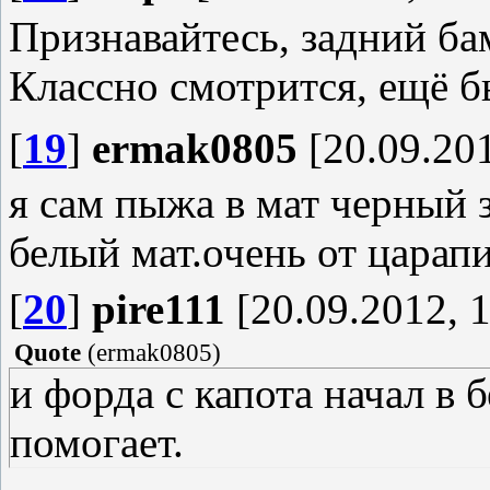
Признавайтесь, задний бам
Классно смотрится, ещё 
[
19
]
ermak0805
[20.09.201
я сам пыжа в мат черный з
белый мат.очень от царап
[
20
]
pire111
[20.09.2012, 1
Quote
(
ermak0805
)
и форда с капота начал в 
помогает.