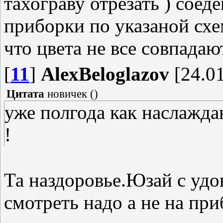
тахограву отрезать ) соед
приборки по указаной сх
что цвета не все совпадаю
[
11
]
AlexBeloglazov
[24.01
Цитата
новичек
(
)
уже полгода как наслажд
!
Та наздоровье.Юзай с уд
смотреть надо а не на при