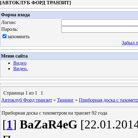
[
АВТОКЛУБ ФОРД ТРАНЗИТ
]
Форма входа
Логин:
Пароль:
запомнить
Забыл 
Меню сайта
Видео
Видео.
Страница
1
из
1
1
Автоклуб Форд транзит
»
Тюнинг
»
Приборная доска с тахометр
Приборная доска с тахометром на транзит 92 года
[
1
]
BaZaR4eG
[22.01.2014