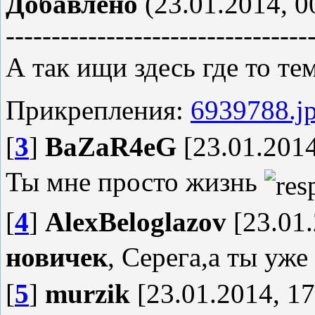
Добавлено
(23.01.2014, 0
---------------------------------
А так ищи здесь где то те
Прикрепления:
6939788.j
[
3
]
BaZaR4eG
[23.01.2014
Ты мне просто жизнь
[
4
]
AlexBeloglazov
[23.01.
новичек
, Серега,а ты уже
[
5
]
murzik
[23.01.2014, 17