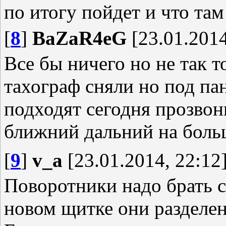
по итогу пойдет и что там
[
8
]
BaZaR4eG
[23.01.2014
Все бы ничего но не так т
тахограф сняли но под па
подходят сегодня прозво
ближний дальний на больш
[
9
]
v_a
[23.01.2014, 22:12
Поворотники надо брать с
новом щитке они разделе