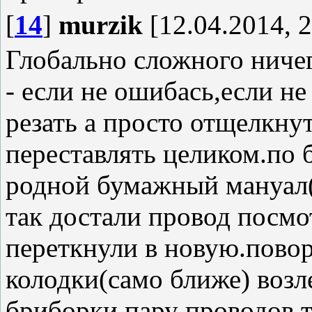
[
14
]
murzik
[12.04.2014, 2
Глобально сложного ничег
- если не ошибась,если н
резать а просто отщелкну
переставлять целиком.по 
родной бумажный мануал(э
так достали провод посмо
переткнули в новую.повор
колодки(само ближе) возл
бриборки пару проводов т