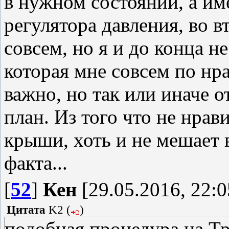
в нужном состоянии, а и
регулятора давления, во в
совсем, но я и до конца н
которая мне совсем по нра
важно, но так или иначе о
план. Из того что не нрав
крыши, хоть и не мешает 
факта...
[
52
]
Кен
[29.05.2016, 22:0
Цитата
K2
(
)
подобная процедура на Тр