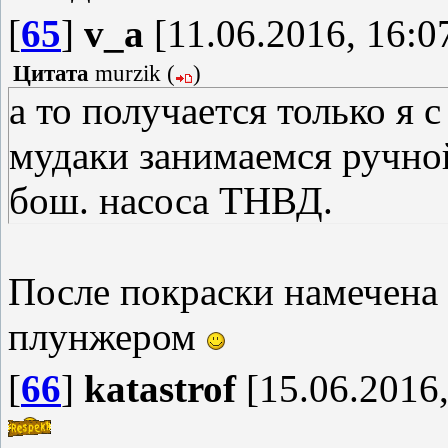
[
65
]
v_a
[11.06.2016, 16:0
Цитата
murzik
(
)
а то получается только я 
мудаки занимаемся ручно
бош. насоса ТНВД.
После покраски намечен
плунжером
[
66
]
katastrof
[15.06.2016,