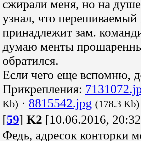
сжирали меня, но на душе
узнал, что перешиваемый
принадлежит зам. команд
думаю менты прошаренные
обратился.
Если чего еще вспомню, 
Прикрепления:
7131072.j
·
8815542.jpg
Kb)
(178.3 Kb)
[
59
]
K2
[10.06.2016, 20:32
Федь, адресок конторки м