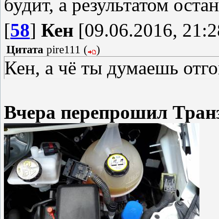
будит, а результатом оста
[
58
]
Кен
[09.06.2016, 21:2
Цитата
pire111
(
)
Кен, а чё ты думаешь отг
Вчера перепрошил Транз