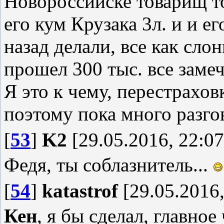
Новороссийске товарищ т
его кум Крузака 3л. и и е
назад делали, все как слон
прошел 300 тыс. все замеч
Я это к чему, перестрахов
поэтому пока много разго
[
53
]
K2
[29.05.2016, 22:07
Федя, ты соблазнитель...
[
54
]
katastrof
[29.05.2016,
Кен
, я бы сделал, главное