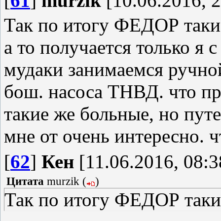
[
61
]
murzik
[10.06.2016, 2
Так по итогу ФЕДОР так
а то получается только я 
мудаки занимаемся ручно
бош. насоса ТНВД. что пр
такие же больные, но пут
мне от очень интересно. ч
[
62
]
Кен
[11.06.2016, 08:3
Цитата
murzik
(
)
Так по итогу ФЕДОР так