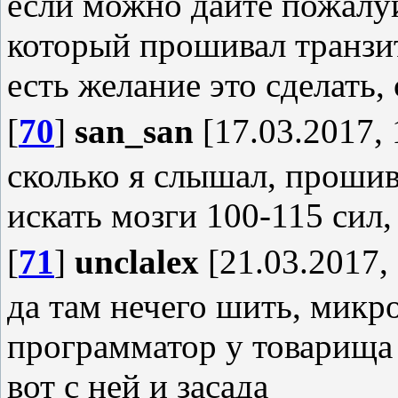
если можно дайте пожалуй
который прошивал транзит
есть желание это сделать,
[
70
]
san_san
[17.03.2017, 
сколько я слышал, прошив
искать мозги 100-115 сил
[
71
]
unclalex
[21.03.2017, 
да там нечего шить, микр
программатор у товарища 
вот с ней и засада