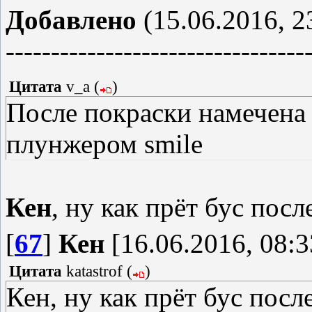
Добавлено
(15.06.2016, 2
---------------------------------
Цитата
v_a
(
)
После покраски намечен
плунжером smile
Кен
, ну как прёт бус пос
[
67
]
Кен
[16.06.2016, 08:3
Цитата
katastrof
(
)
Кен, ну как прёт бус посл