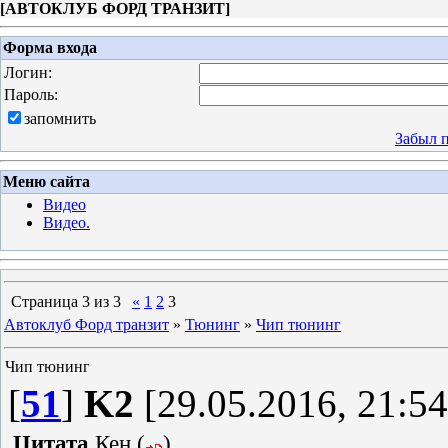
[
АВТОКЛУБ ФОРД ТРАНЗИТ
]
Форма входа
Логин:
Пароль:
запомнить
Забыл 
Меню сайта
Видео
Видео.
Страница
3
из
3
«
1
2
3
Автоклуб Форд транзит
»
Тюнинг
»
Чип тюнинг
Чип тюнинг
[
51
]
K2
[29.05.2016, 21:54
Цитата
Кен
(
)