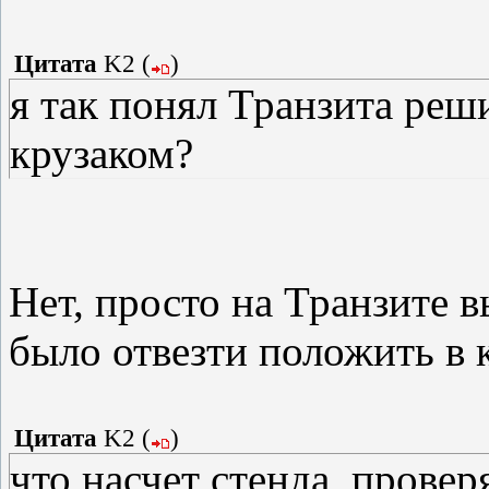
Цитата
K2
(
)
я так понял Транзита реш
крузаком?
Нет, просто на Транзите в
было отвезти положить в 
Цитата
K2
(
)
что насчет стенда, провер