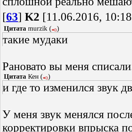
сплошной реально мешаю
[
63
]
K2
[11.06.2016, 10:18
Цитата
murzik
(
)
такие мудаки
Рановато вы меня списали.
Цитата
Кен
(
)
и где то изменился звук д
У меня звук менялся посл
корректировки впрыска п