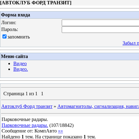
[
АВТОКЛУБ ФОРД ТРАНЗИТ
]
Форма входа
Логин:
Пароль:
запомнить
Забыл 
Меню сайта
Видео
Видео.
Страница
1
из
1
1
Автоклуб Форд транзит
»
Автомагнитолы, сигнализация, навиг
Парковочные радары.
Парковочные радары.
(
107
/
18842
)
Сообщение от:
КомпАвто
»»
Найдено
1
тем. На странице показано
1
тем.