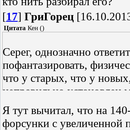
кто нить разбирал его?
[
17
]
ГриГорец
[16.10.2013
Цитата
Кен
(
)
Серег, однозначно ответи
пофантазировать, физичес
что у старых, что у новы
неправильно установлен м
мне, то новое поколение 
Я тут вычитал, что на 140
тем, что если нарушается
форсунки с увеличенной п