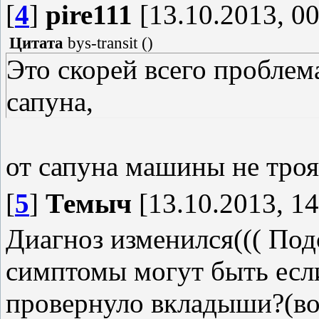
[
4
]
pire111
[13.10.2013, 00
Цитата
bys-transit
(
)
Это скорей всего проблем
сапуна,
от сапуна машины не троя
[
5
]
Темыч
[13.10.2013, 14
Диагноз изменился((( Под
симптомы могут быть есл
провернуло вкладыши?(вот