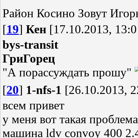
Район Косино Зовут Игор
[
19
]
Кен
[17.10.2013, 13:0
bys-transit
ГриГорец
"А порассуждать прошу"
[
20
]
1-nfs-1
[26.10.2013, 2
всем привет
у меня вот такая проблема
машина ldv convoy 400 2.4