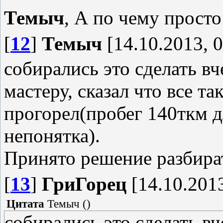
Темыч
, А по чему прост
[
12
]
Темыч
[14.10.2013, 0
собирались это сделать вч
мастеру, сказал что все т
прогорел(пробег 140ткм д
непонятка).
Принято решение разбират
[
13
]
ГриГорец
[14.10.2013
Цитата
Темыч
(
)
собирались это сделать вч