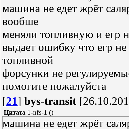
машина не едет жрёт саляр
вообше
меняли топливную и егр н
выдает ошибку что егр не 
топливной
форсунки не регулируемы
помогите пожалуйста
[
21
]
bys-transit
[26.10.201
Цитата
1-nfs-1
(
)
машина не едет жрёт саляр