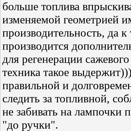
впрыска), то двиг. падает 
больше топлива впрыскива
обратишь на это внимание
изменяемой геометрией 
зависимости от качества 
производительность, да к
скорректирует, но это мои
производится дополнител
для регенерации сажевого
техника такое выдержит)))
правильной и долговреме
следить за топливной, со
не забивать на лампочки 
"до ручки".