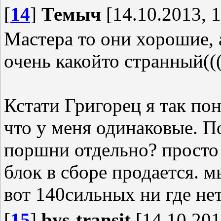
[
14
]
Темыч
[14.10.2013, 1
Мастера то они хорошие, 
очень какойто странный((
Кстати Григорец я так по
что у меня одинаковые. П
поршни отдельно? просто 
блок в сборе продается. 
вот 140сильных ни где нет
[
15
]
bys-transit
[14.10.201