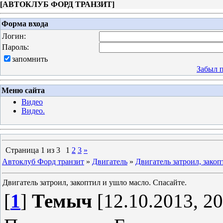
[
АВТОКЛУБ ФОРД ТРАНЗИТ
]
Форма входа
Логин:
Пароль:
запомнить
Забыл 
Меню сайта
Видео
Видео.
Страница
1
из
3
1
2
3
»
Автоклуб Форд транзит
»
Двигатель
»
Двигатель затроил, закоп
Двигатель затроил, закоптил и ушло масло. Спасайте.
[
1
]
Темыч
[12.10.2013, 20