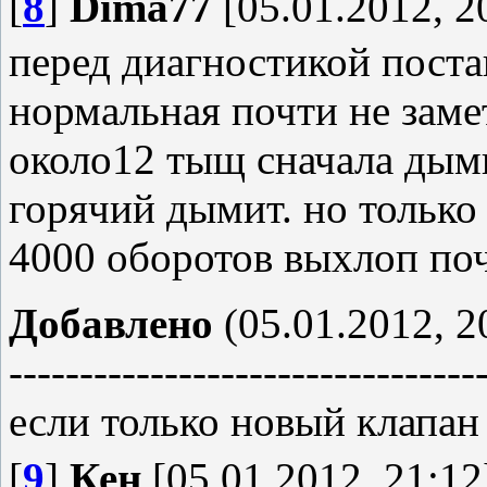
[
8
]
Dima77
[05.01.2012, 2
перед диагностикой поста
нормальная почти не замет
около12 тыщ сначала дым
горячий дымит. но только 
4000 оборотов выхлоп по
Добавлено
(05.01.2012, 2
---------------------------------
если только новый клапан
[
9
]
Кен
[05.01.2012, 21:12