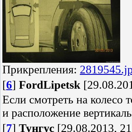
Прикрепления:
2819545.j
[
6
]
FordLipetsk
[29.08.201
Если смотреть на колесо то
и расположение вертикал
[
7
]
Тунгус
[29.08.2013, 21