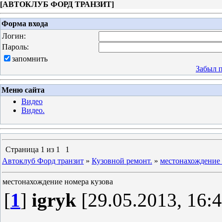
[
АВТОКЛУБ ФОРД ТРАНЗИТ
]
Форма входа
Логин:
Пароль:
запомнить
Забыл 
Меню сайта
Видео
Видео.
Страница
1
из
1
1
Автоклуб Форд транзит
»
Кузовной ремонт.
»
местонахождение 
местонахождение номера кузова
[
1
]
igryk
[29.05.2013, 16:4