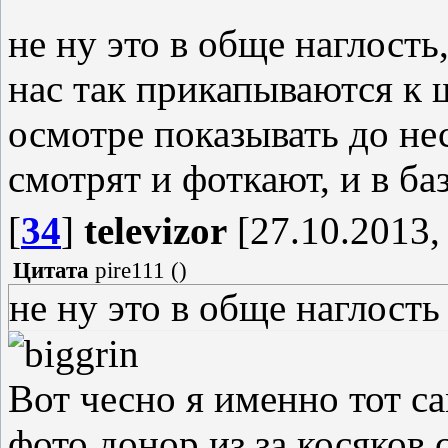
не ну это в обще наглость
нас так прикапываются к 
осмотре показывать до н
смотрят и фоткают, и в баз
[
34
]
televizor
[27.10.2013,
Цитата
pire111
(
)
не ну это в обще наглость
Вот чесно я именно тот с
фото донор из за косяков 