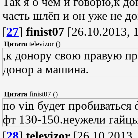
Так я о чём и говорю,к 
часть шлёп и он уже не д
[
27
]
finist07
[26.10.2013, 
Цитата
televizor
(
)
,к донору свою правую пр
донор а машина.
Цитата
finist07
(
)
по vin будет пробиваться 
фт 130-150.неужели гайцы
[
28
]
televizor
[26.10.2013,