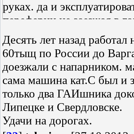
руках. да и эксплуатирова
переферии не заезжая в го
мало вероятно что рискну
Десять лет назад работал
гайцов могут появится во
60тыщ по России до Варг
риск... но вынужден, в св
доезжали с напарником. м
сама машина кат.С был и 
только два ГАИшника доко
Липецке и Свердловске.
Удачи на дорогах.