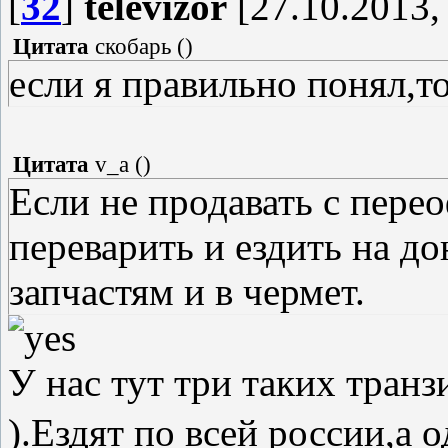
[
32
]
televizor
[27.10.2013,
Цитата
скобарь
(
)
если я правильно понял,т
Цитата
v_a
(
)
Если не продавать с пере
переварить и ездить на д
запчастям и в чермет.
У нас тут три таких транз
).Ездят по всей россии,а 