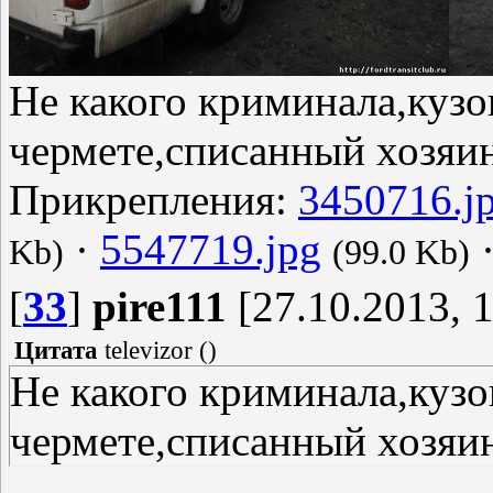
Не какого криминала,кузо
чермете,списанный хозяи
Прикрепления:
3450716.j
·
5547719.jpg
Kb)
(99.0 Kb)
[
33
]
pire111
[27.10.2013, 1
Цитата
televizor
(
)
Не какого криминала,кузо
чермете,списанный хозяи