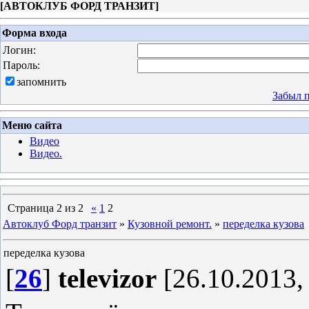
[
АВТОКЛУБ ФОРД ТРАНЗИТ
]
Форма входа
Логин:
Пароль:
запомнить
Забыл 
Меню сайта
Видео
Видео.
Страница
2
из
2
«
1
2
Автоклуб Форд транзит
»
Кузовной ремонт.
»
переделка кузова
переделка кузова
[
26
]
televizor
[26.10.2013,