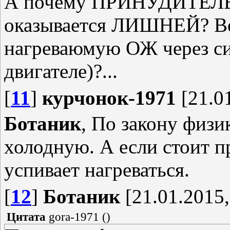
А почему ПРИНУДИТЕЛ
оказывается ЛИШНЕЙ? Вед
нагреваюмую ОЖ через с
двигателе)?...
[
11
]
курчонок-1971
[21.01
Ботаник
, По закону физи
холодную. А если стоит п
успивает нагреваться.
[
12
]
Ботаник
[21.01.2015,
Цитата
gora-1971
(
)