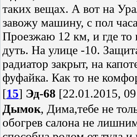
таких вещах. А вот на Ура
завожу машину, с пол час
Проезжаю 12 км, и где то
дуть. На улице -10. Защит
радиатор закрыт, на капот
фуфайка. Как то не комфо
[
15
]
Эд-68
[22.01.2015, 09
Дымок
, Дима,тебе не то
обогрев салона не лишним
способна,родом от туда,и