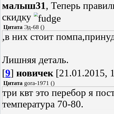
малыш31
, Теперь правил
скидку
Цитата
Эд-68
(
)
,в них стоит помпа,прину
Лишняя деталь.
[
9
]
новичек
[21.01.2015, 
Цитата
gora-1971
(
)
три квт это перебор я пос
температура 70-80.