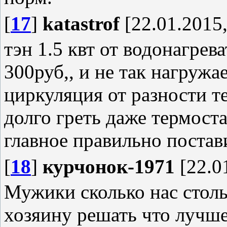
[
17
]
katastrof
[22.01.2015,
тэн 1.5 квт от водонагрев
300руб,, и не так нагружа
циркуляция от разности т
долго греть даже термоста
главное правильно постав
[
18
]
курчонок-1971
[22.0
Мужики сколько нас столь
хозяину решать что лучше