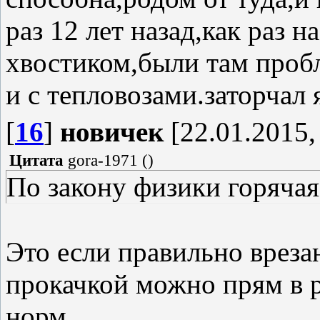
раз 12 лет назад,как раз н
хвостиком,были там проб
и с тепловозами.заторчал 
[
16
]
новичек
[22.01.2015,
Цитата
gora-1971
(
)
По закону физики горяча
Это если правильно врезан
прокачкой можно прям в р
норм.