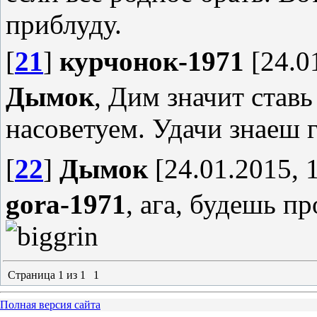
приблуду.
[
21
]
курчонок-1971
[24.0
Дымок
, Дим значит ставь
насоветуем. Удачи знаеш 
[
22
]
Дымок
[24.01.2015, 
gora-1971
, ага, будешь п
Страница
1
из
1
1
Полная версия сайта