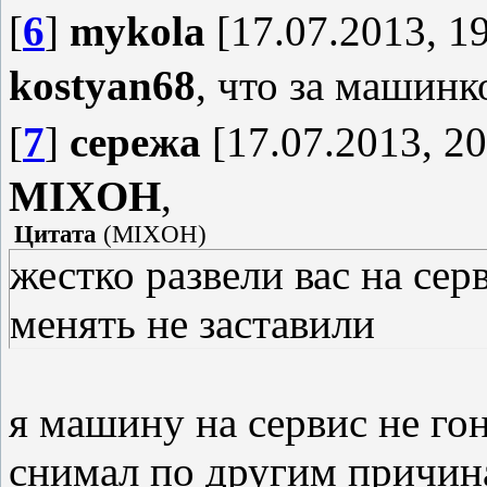
[
6
]
mykola
[17.07.2013, 19
kostyan68
, что за машинк
[
7
]
сережа
[17.07.2013, 20
MIXOH
,
Цитата
(
MIXOH
)
жестко развели вас на се
менять не заставили
я машину на сервис не го
снимал по другим причина