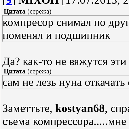
Цитата
(
сережа
)
компресор снимал по дру
поменял и подшипник
Да? как-то не вяжутся эти 
Цитата
(
сережа
)
сам не лезь нуна откачат
Заметтьте,
kostyan68
, сп
съема компрессора.....мне