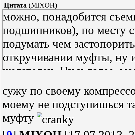
Цитата
(
MIXOH
)
можно, понадобится съемн
подшипников), по месту 
подумать чем застопорить
откручивании муфты, ну 
желателен. Ну и далее, мо
болгарка,
сужу по своему компрессо
моему не подступишься т
муфту
[
9
]
MIXOH
[17.07.2013, 2