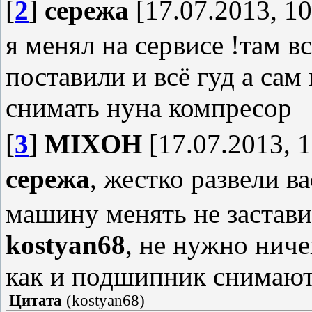
[
2
]
сережа
[17.07.2013, 10
я менял на сервисе !там 
поставили и всё гуд а сам
снимать нуна компресор
[
3
]
MIXOH
[17.07.2013, 1
сережа
, жестко развели в
машину менять не застав
kostyan68
, не нужно ниче
как и подшипник снимают
Цитата
(
kostyan68
)