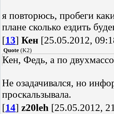
я повторюсь, пробеги ка
плане сколько ездить буд
[
13
]
Кен
[25.05.2012, 09:1
Quote
(
K2
)
Кен, Федь, а по двухмасс
Не озадачивался, но инфо
проскальзывала.
[
14
]
z20leh
[25.05.2012, 2