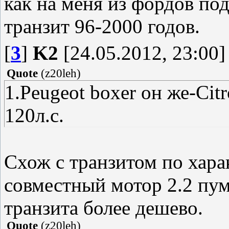
как на меня из фордов по
транзит 96-2000 годов.
[
3
]
K2
[24.05.2012, 23:00]
Quote
(
z20leh
)
1.Peugeot boxer он же-Citr
120л.с.
Схож с транзитом по хара
совместный мотор 2.2 пум
транзита более дешево.
Quote
(
z20leh
)