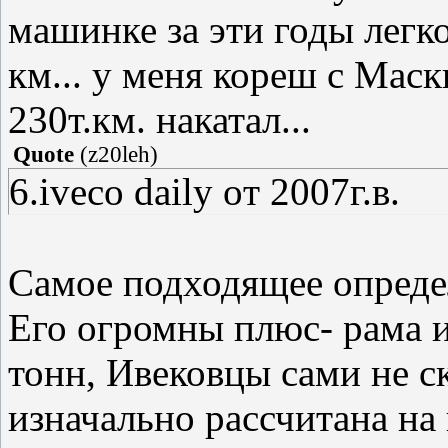
машинке за эти годы легко
км... у меня кореш с Маск
230т.км. накатал...
Quote
(
z20leh
)
6.iveco daily oт 2007г.в.
Самое подходящее определе
Его огромны плюс- рама и
тонн, Ивековцы сами не 
изначально рассчитана на