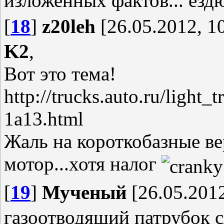
изложенных фактов... ездю
[
18
]
z20leh
[26.05.2012, 1
K2
,
Вот это тема!
http://trucks.auto.ru/light_
1a13.html
Жаль на короткобазные ве
мотор...хотя налог
[
19
]
Мученый
[26.05.2012
газоотводящий патрубок с