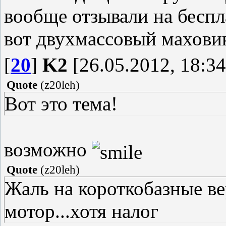
вообще отзывали на беспл
вот двухмассовый маховик
[
20
]
K2
[26.05.2012, 18:34
Quote
(
z20leh
)
Вот это тема!
возможно
Quote
(
z20leh
)
Жаль на короткобазные ве
мотор...хотя налог