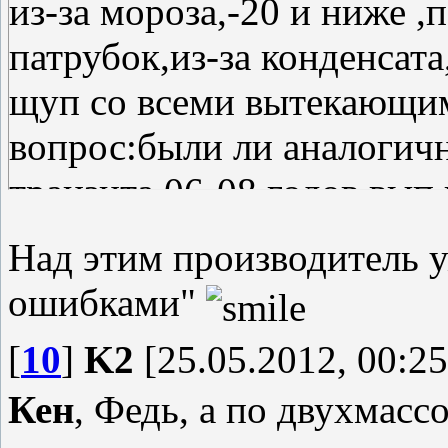
из-за мороза,-20 и ниже 
патрубок,из-за конденсата
щуп со всеми вытекающим
вопрос:были ли аналогич
транзита 06-08 годов вып.
2.2 ?
Над этим производитель у
ошибками"
[
10
]
K2
[25.05.2012, 00:25
Кен
, Федь, а по двухмасс