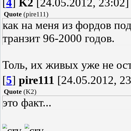
[
4
]
K2
[24.05.2012, 23:02]
Quote
(
pire111
)
как на меня из фордов по
транзит 96-2000 годов.
Толь, их живых уже не оста
[
5
]
pire111
[24.05.2012, 23
Quote
(
K2
)
это факт...