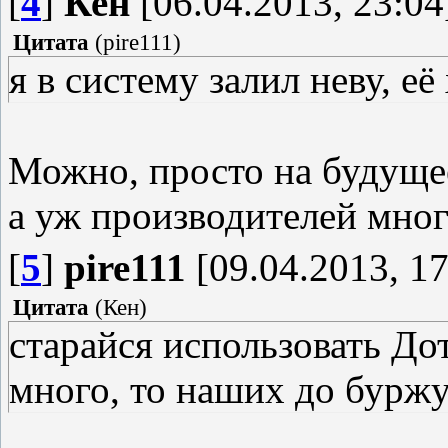
[
4
]
Кен
[06.04.2013, 23:04
Цитата
(
pire111
)
я в систему залил неву, е
Можно, просто на будущее
а уж производителей мног
[
5
]
pire111
[09.04.2013, 17
Цитата
(
Кен
)
старайся использовать До
много, то наших до буржу