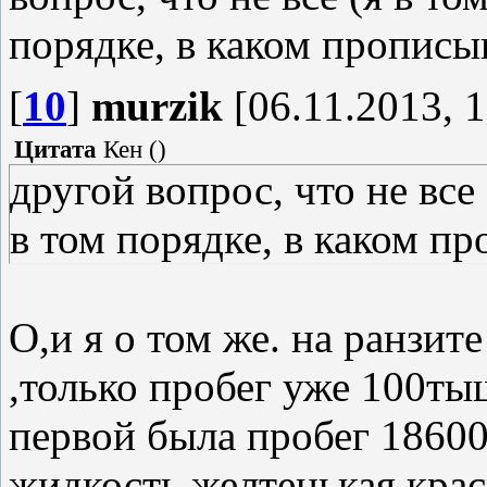
порядке, в каком прописы
[
10
]
murzik
[06.11.2013, 1
Цитата
Кен
(
)
другой вопрос, что не все 
в том порядке, в каком п
О,и я о том же. на ранзите
,только пробег уже 100тыщ
первой была пробег 18600
жидкость желтенькая крас