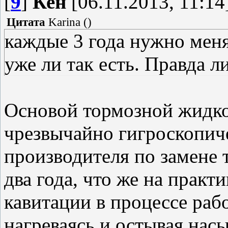
[
9
]
Кен
[06.11.2013, 11:14
Цитата
Karina
(
)
каждые 3 года нужно мен
уже ли так есть. Правда л
Основой тормозной жидкос
чрезвычайно гигроскопич
производителя по замене
два года, что же на прак
кавитации в процессе раб
нагреваясь и остывая нас