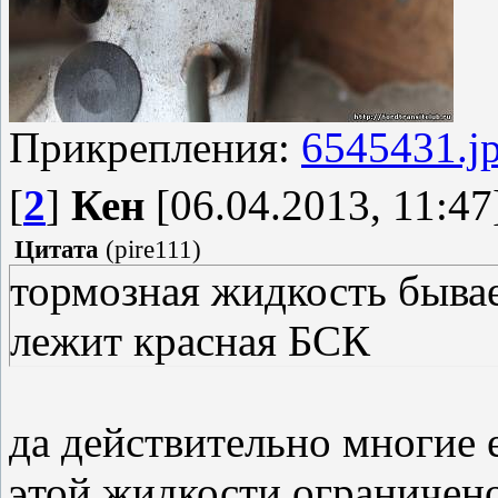
Прикрепления:
6545431.j
[
2
]
Кен
[06.04.2013, 11:47
Цитата
(
pire111
)
тормозная жидкость бывае
лежит красная БСК
да действительно многие 
этой жидкости ограничено